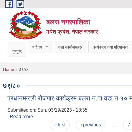
Skip to main content
बलरा नगरपालिका
मधेश प्रदेश, नेपाल सरकार
परिचय
वडा कार्यालयहरु
कार्यक्रम तथा परियोजना
गृहपृष्ठ
You are here
Home
» ७९/८०
७९/८०
प्रधानमन्त्री रोजगार कार्यक्रम बलरा न.पा.वडा न‌ १० म
Submitted on:
Sun, 03/19/2023 - 18:35
Read more
about प्रधानमन्त्री रोजगार कार्यक्रम बलरा न.पा.वडा न‌ १०
Pages
« first
‹ previous
…
7