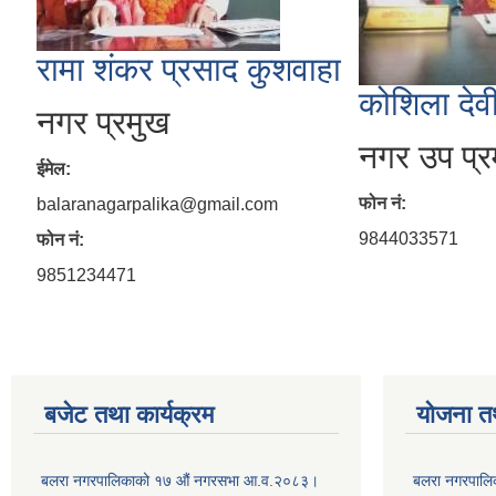
रामा शंकर प्रसाद कुशवाहा
कोशिला देव
नगर प्रमुख
नगर उप प्र
ईमेल:
फोन नं:
balaranagarpalika@gmail.com
9844033571
फोन नं:
9851234471
बजेट तथा कार्यक्रम
योजना त
बलरा नगरपालिकाको १७ औं नगरसभा आ.व.२०८३।
बलरा नगरपालिका