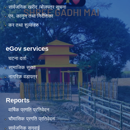
सार्वजनिक खरीद /बोलपत्र सूचना
एन, कानुन तथा निर्देशिका
कर तथा शुल्कहरु
eGov services
घटना दर्ता
सामाजिक सुरक्षा
नागरिक वडापत्र
Reports
वार्षिक प्रगति प्रतिवेदन
चौमासिक प्रगति प्रतिवेदन
सार्वजनिक सुनुवाई