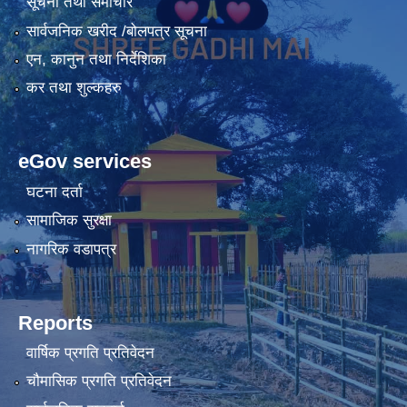
सूचना तथा समाचार
सार्वजनिक खरीद /बोलपत्र सूचना
एन, कानुन तथा निर्देशिका
कर तथा शुल्कहरु
eGov services
घटना दर्ता
सामाजिक सुरक्षा
नागरिक वडापत्र
Reports
वार्षिक प्रगति प्रतिवेदन
चौमासिक प्रगति प्रतिवेदन