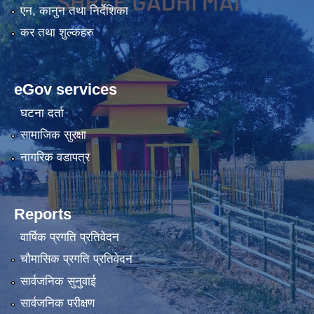
एन, कानुन तथा निर्देशिका
कर तथा शुल्कहरु
eGov services
घटना दर्ता
सामाजिक सुरक्षा
नागरिक वडापत्र
Reports
वार्षिक प्रगति प्रतिवेदन
चौमासिक प्रगति प्रतिवेदन
सार्वजनिक सुनुवाई
सार्वजनिक परीक्षण