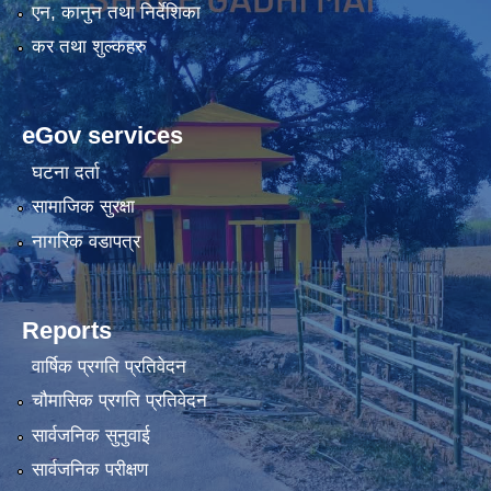
एन, कानुन तथा निर्देशिका
कर तथा शुल्कहरु
eGov services
घटना दर्ता
सामाजिक सुरक्षा
नागरिक वडापत्र
Reports
वार्षिक प्रगति प्रतिवेदन
चौमासिक प्रगति प्रतिवेदन
सार्वजनिक सुनुवाई
सार्वजनिक परीक्षण