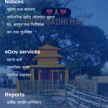
Notices
सूचना तथा समाचार
सार्वजनिक खरीद /बोलपत्र सूचना
एन, कानुन तथा निर्देशिका
कर तथा शुल्कहरु
eGov services
घटना दर्ता
सामाजिक सुरक्षा
नागरिक वडापत्र
Reports
वार्षिक प्रगति प्रतिवेदन