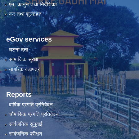
एन, कानुन तथा निर्देशिका
कर तथा शुल्कहरु
eGov services
घटना दर्ता
सामाजिक सुरक्षा
नागरिक वडापत्र
Reports
वार्षिक प्रगति प्रतिवेदन
चौमासिक प्रगति प्रतिवेदन
सार्वजनिक सुनुवाई
सार्वजनिक परीक्षण